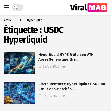
Dark mode
Accueil
USDC Hyperliquid
Étiquette :
USDC
Hyperliquid
Hyperliquid HYPE Frôle son ATH
AprèsGenerating the…
19/05/2026
Circle Renforce Hyperliquid : USDC au
Cœur des Marchés…
14/05/2026