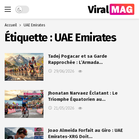
Dark mode
Accueil
UAE Emirates
Étiquette :
UAE Emirates
Tadej Pogacar et sa Garde
Rapprochée : L’Armada…
29/06/2026
Jhonatan Narvaez Éclatant : Le
Triomphe Équatorien au…
21/05/2026
Joao Almeida Forfait au Giro : UAE
Emirates-XRG Doit…