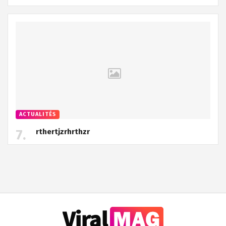
ACTUALITÉS
rthertjzrhrthzr