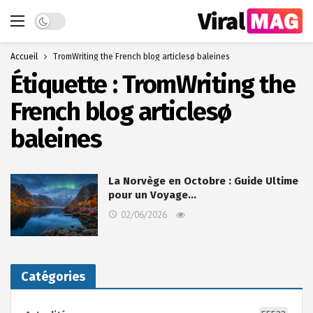
Dark mode
Accueil
TromWriting the French blog articlesø baleines
Étiquette :
TromWriting the
French blog articlesø
baleines
La Norvège en Octobre : Guide Ultime
pour un Voyage…
02/06/2026
Catégories