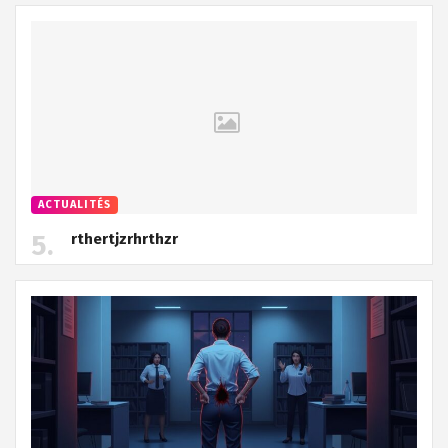
ACTUALITÉS
rthertjzrhrthzr