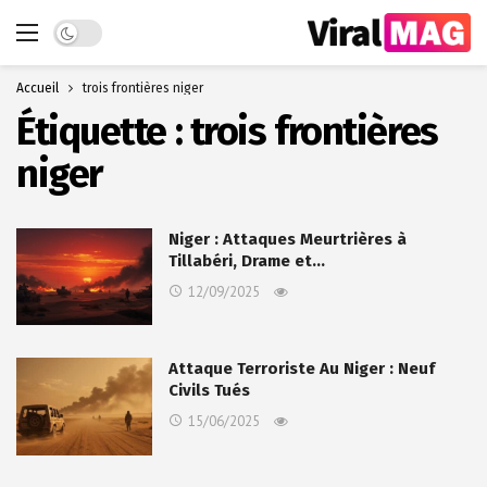
Dark mode
Accueil
trois frontières niger
Étiquette :
trois frontières
niger
Niger : Attaques Meurtrières à
Tillabéri, Drame et…
12/09/2025
Attaque Terroriste Au Niger : Neuf
Civils Tués
15/06/2025