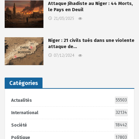
Attaque Jihadiste au Niger : 44 Morts,
le Pays en Deuil
21/03/2025
Niger : 21 civils tués dans une violente
attaque de…
07/12/2024
Catégories
55503
Actualités
32134
International
18442
Société
17803
Politique