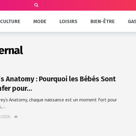
CULTURE
MODE
LOISIRS
BIEN-ÊTRE
GA
ernal
’s Anatomy : Pourquoi les Bébés Sont
nfer pour…
ey’s Anatomy, chaque naissance est un moment fort pour
s,…
/2026