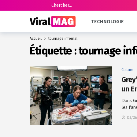
TECHNOLOGIE
Accueil
tournage infernal
Étiquette :
tournage inf
Culture
Grey
un E
Dans Gr
les fan
03/06