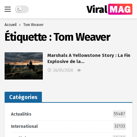
Dark mode
Accueil
Tom Weaver
Étiquette :
Tom Weaver
Marshals A Yellowstone Story : La Fin
Explosive de la…
26/05/2026
Catégories
55487
Actualités
32133
International