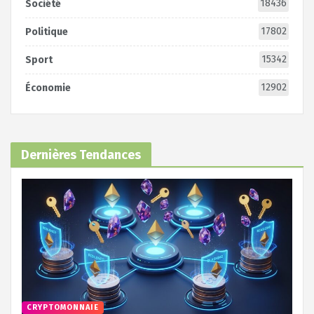
18436
Société
17802
Politique
15342
Sport
12902
Économie
Dernières Tendances
CRYPTOMONNAIE