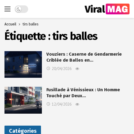
Dark mode
Accueil
tirs balles
Étiquette :
tirs balles
Vouziers : Caserne de Gendarmerie
Criblée de Balles en…
20/04/2026
Fusillade à Vénissieux : Un Homme
Touché par Deux…
12/04/2026
Catégories