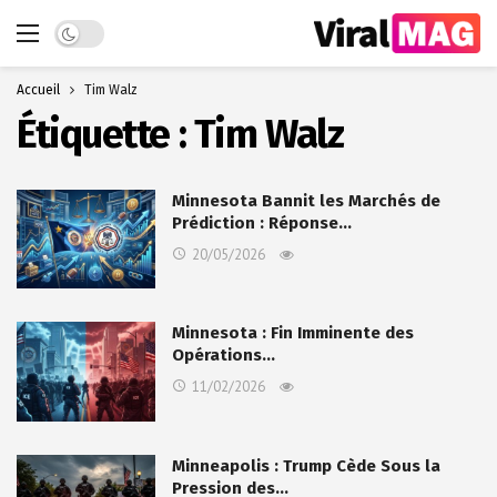
Dark mode
Accueil
Tim Walz
Étiquette :
Tim Walz
Minnesota Bannit les Marchés de
Prédiction : Réponse…
20/05/2026
Minnesota : Fin Imminente des
Opérations…
11/02/2026
Minneapolis : Trump Cède Sous la
Pression des…