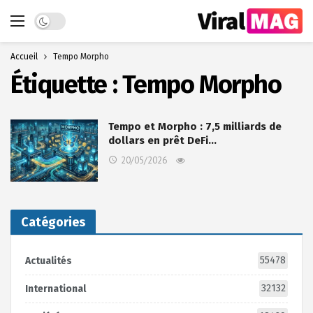
Dark mode
Accueil
Tempo Morpho
Étiquette :
Tempo Morpho
Tempo et Morpho : 7,5 milliards de
dollars en prêt DeFi…
20/05/2026
Catégories
55478
Actualités
32132
International