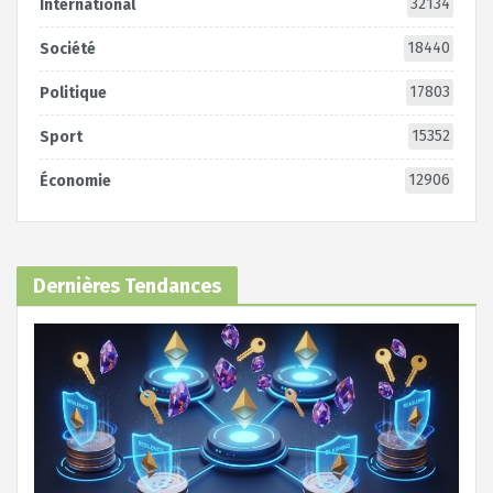
32134
International
18440
Société
17803
Politique
15352
Sport
12906
Économie
Dernières Tendances