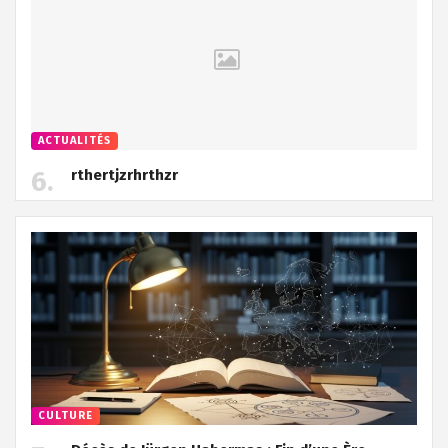
ACTUALITÉS
rthertjzrhrthzr
CULTURE