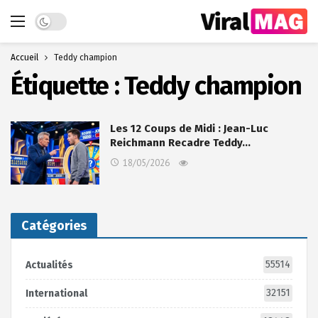
Dark mode
Accueil
Teddy champion
Étiquette :
Teddy champion
Les 12 Coups de Midi : Jean-Luc
Reichmann Recadre Teddy…
18/05/2026
Catégories
55514
Actualités
32151
International