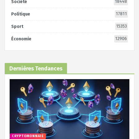
18448
Société
17811
Politique
15353
Sport
12906
Économie
Dernières Tendances
CRYPTOMONNAIE