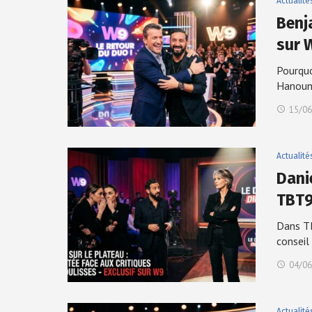
Actualité
Benj
sur 
Pourquo
Hanoun
15/06
Actualité
Dani
TBT
Dans TB
conseil
04/06
Actualité