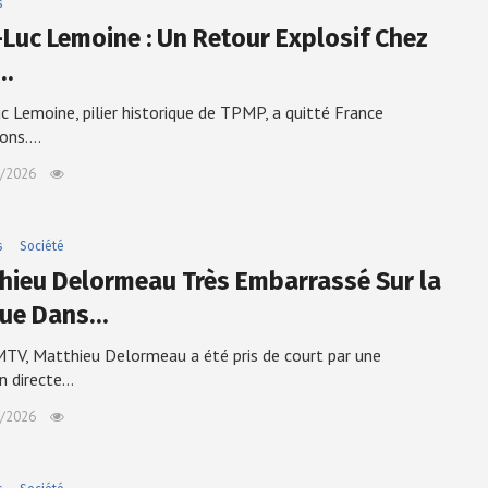
s
-Luc Lemoine : Un Retour Explosif Chez
l…
c Lemoine, pilier historique de TPMP, a quitté France
ions.…
/2026
s
Société
hieu Delormeau Très Embarrassé Sur la
ue Dans…
TV, Matthieu Delormeau a été pris de court par une
n directe…
/2026