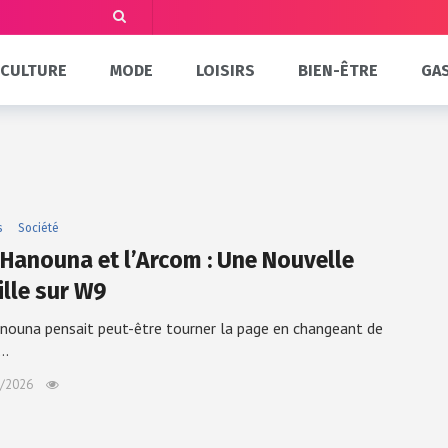
CULTURE
MODE
LOISIRS
BIEN-ÊTRE
GA
s
Société
l Hanouna et l’Arcom : Une Nouvelle
ille sur W9
anouna pensait peut-être tourner la page en changeant de
,…
/2026