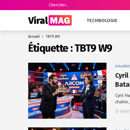
TECHNOLOGIE
Accueil
TBT9 W9
Étiquette :
TBT9 W9
Actualité
Cyri
Bata
Cyril H
chaîne
09/07