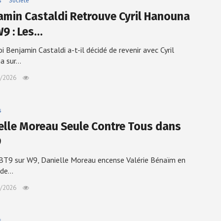
s
Société
amin Castaldi Retrouve Cyril Hanouna
W9 : Les…
i Benjamin Castaldi a-t-il décidé de revenir avec Cyril
a sur…
/2026
s
elle Moreau Seule Contre Tous dans
9
T9 sur W9, Danielle Moreau encense Valérie Bénaïm en
 de…
/2026
s