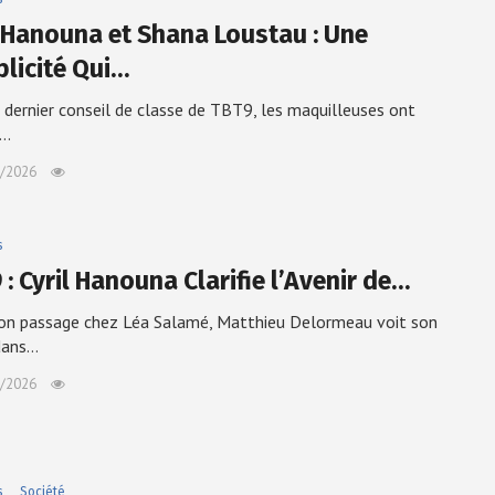
l Hanouna et Shana Loustau : Une
licité Qui…
 dernier conseil de classe de TBT9, les maquilleuses ont
é…
/2026
s
: Cyril Hanouna Clarifie l’Avenir de…
on passage chez Léa Salamé, Matthieu Delormeau voit son
dans…
/2026
s
Société