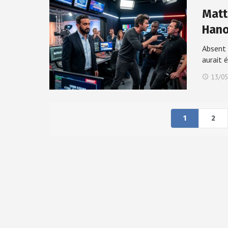
Matt
Hano
Absent 
aurait 
13/05
1
2