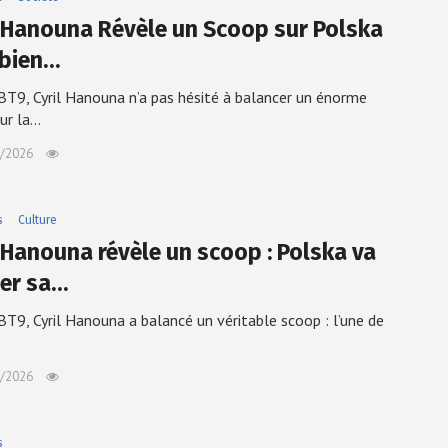
l Hanouna Révèle un Scoop sur Polska
abien…
T9, Cyril Hanouna n’a pas hésité à balancer un énorme
ur la…
/2026
s
Culture
l Hanouna révèle un scoop : Polska va
er sa…
T9, Cyril Hanouna a balancé un véritable scoop : l’une de
/2026
s