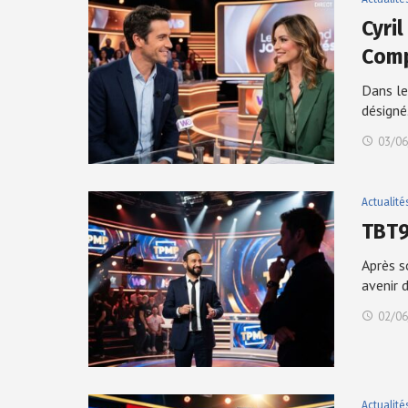
Cyri
Comp
Dans le
désign
03/06
Actualité
TBT9 
Après s
avenir 
02/06
Actualité