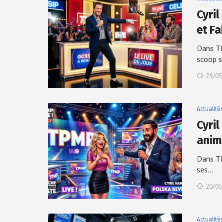
Cyri
et F
Dans TB
scoop s
23/05
Actualité
Cyri
anim
Dans TB
ses…
20/05
Actualité