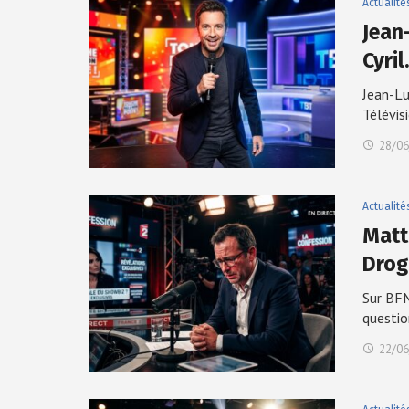
Actualité
Jean
Cyri
Jean-Lu
Télévis
28/06
Actualité
Matt
Drog
Sur BFM
questio
22/06