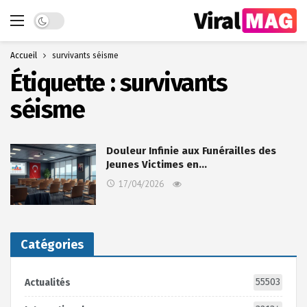
Dark mode
Accueil
survivants séisme
Étiquette :
survivants
séisme
Douleur Infinie aux Funérailles des
Jeunes Victimes en…
17/04/2026
Catégories
55503
Actualités