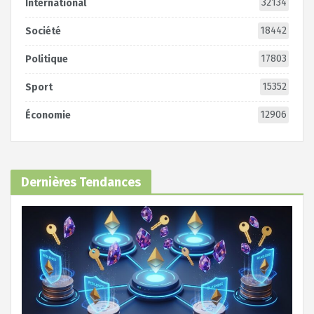
32134
International
18442
Société
17803
Politique
15352
Sport
12906
Économie
Dernières Tendances