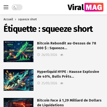
Dark mode
Accueil
squeeze short
Étiquette :
squeeze short
Bitcoin Rebondit au-Dessus de 78
000 $ : Squeeze…
26/05/2026
Hyperliquid HYPE : Hausse Explosive
de 40%, Bulls Prêts…
25/05/2026
Bitcoin Face à 1,29 Milliard de Dollars
de Liquidations