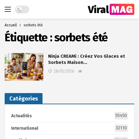
Dark mode
Accueil
sorbets été
Étiquette :
sorbets été
Ninja CREAMi : Créez Vos Glaces et
Sorbets Maison…
28/05/2026
Catégories
55450
Actualités
32110
International