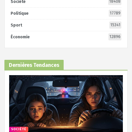
18408
Société
17789
Politique
15341
Sport
12896
Économie
Dernières Tendances
SOCIÉTÉ