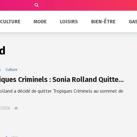
CULTURE
MODE
LOISIRS
BIEN-ÊTRE
GA
nd
s
Culture
iques Criminels : Sonia Rolland Quitte…
olland a décidé de quitter Tropiques Criminels au sommet de
/2026