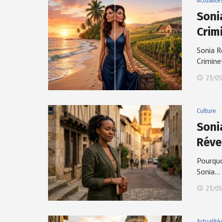
Actualité
Soni
Crimi
Sonia R
Crimine
23/05
Culture
Soni
Réve
Pourquo
Sonia…
23/05
Actualité