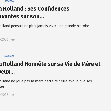
s
Société
a Rolland : Ses Confidences
vantes sur son…
olland pensait ne plus jamais vivre une grande histoire
r…
/2026
s
Société
a Rolland Honnête sur sa Vie de Mère et
Deux…
olland ne joue pas la mère parfaite : elle avoue que ses
lles…
/2026