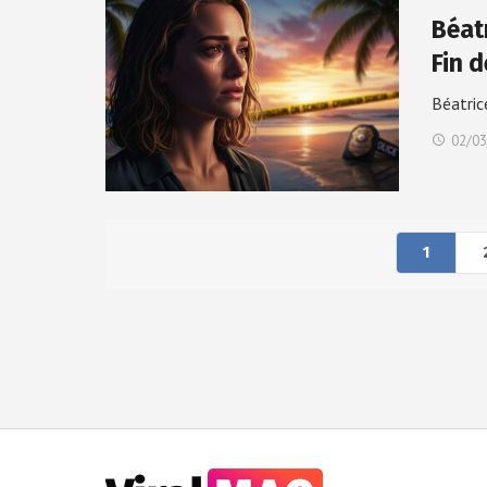
Béat
Fin 
Béatric
02/03
1