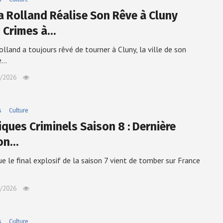
a Rolland Réalise Son Rêve à Cluny
 Crimes à…
olland a toujours rêvé de tourner à Cluny, la ville de son
e…
/2026
s
Culture
iques Criminels Saison 8 : Dernière
on…
ue le final explosif de la saison 7 vient de tomber sur France
/2026
s
Culture