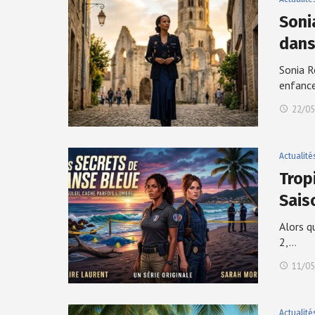
Soni
dans
Sonia R
enfanc
22/05
Actualité
Trop
Sais
Alors q
2,…
11/05
Actualité