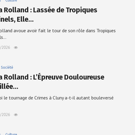
s
Culture
a Rolland : Lassée de Tropiques
nels, Elle…
olland avoue avoir fait le tour de son rôle dans Tropiques
ls…
/2026
Société
a Rolland : L’Épreuve Douloureuse
illée…
i le tournage de Crimes à Cluny a-t-il autant bouleversé
/2026
s
Culture