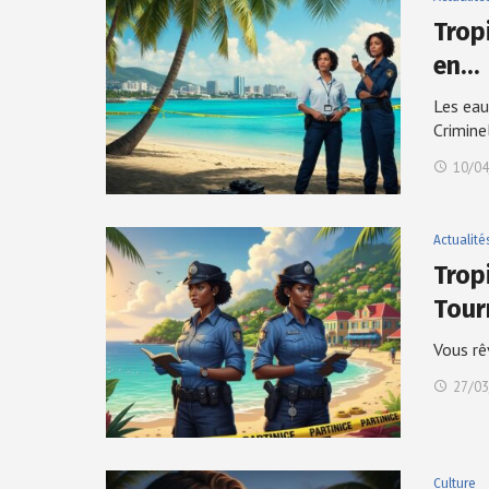
Trop
en…
Les eau
Crimine
10/04
Actualité
Trop
Tour
Vous rê
27/03
Culture