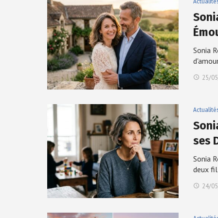
Actualité
Soni
Émou
Sonia R
d'amou
25/05
Actualité
Soni
ses 
Sonia R
deux fi
24/05