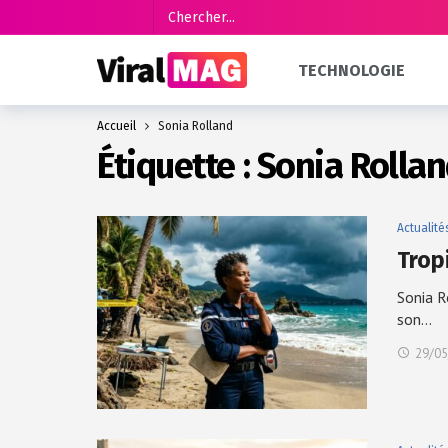
TECHNOLOGIE
Accueil
Sonia Rolland
Étiquette :
Sonia Rolla
Actualité
Trop
Sonia R
son…
29/05