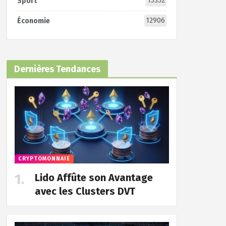
15352
Sport
12906
Économie
Dernières Tendances
CRYPTOMONNAIE
Lido Affûte son Avantage
avec les Clusters DVT