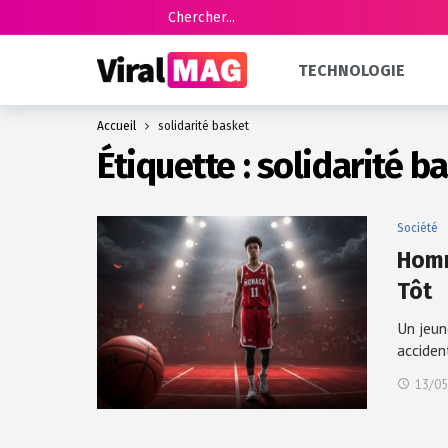
TECHNOLOGIE
Accueil
solidarité basket
Étiquette :
solidarité b
Société
Homm
Tôt
Un jeun
acciden
13/05