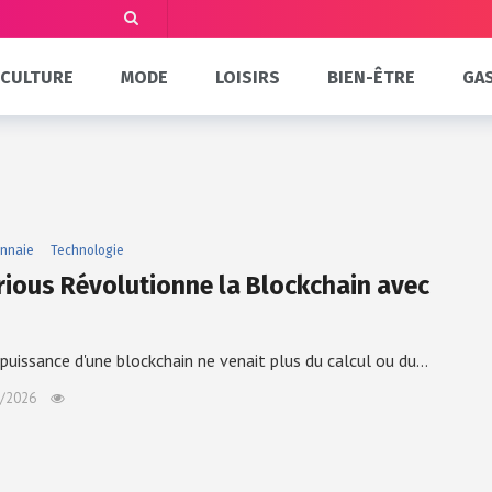
CULTURE
MODE
LOISIRS
BIEN-ÊTRE
GA
nnaie
Technologie
rious Révolutionne la Blockchain avec
a puissance d'une blockchain ne venait plus du calcul ou du…
/2026