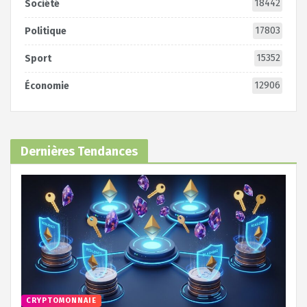
18442
Société
17803
Politique
15352
Sport
12906
Économie
Dernières Tendances
CRYPTOMONNAIE