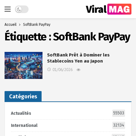
Dark mode
Accueil
SoftBank PayPay
Étiquette :
SoftBank PayPay
SoftBank Prêt à Dominer les
Stablecoins Yen au Japon
01/06/2026
Catégories
55503
Actualités
32134
International