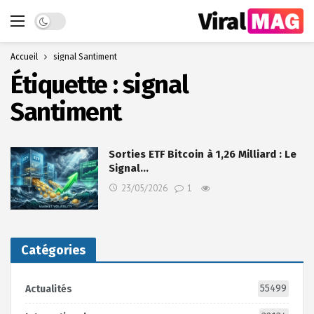
Dark mode
Accueil
signal Santiment
Étiquette :
signal
Santiment
Sorties ETF Bitcoin à 1,26 Milliard : Le
Signal…
23/05/2026
1
Catégories
55499
Actualités