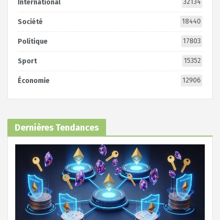
32134
International
18440
Société
17803
Politique
15352
Sport
12906
Économie
Dernières Tendances