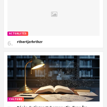
ACTUALITÉS
rthertjzrhrthzr
CULTURE