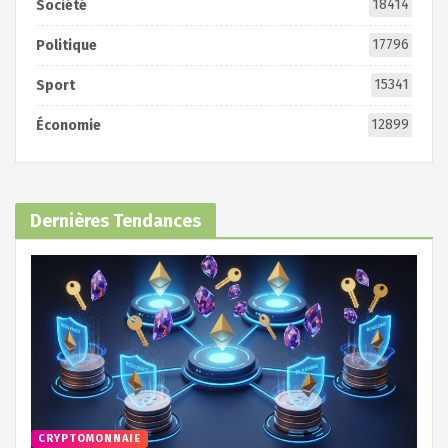
18414
Société
17796
Politique
15341
Sport
12899
Économie
Dernières Tendances
CRYPTOMONNAIE