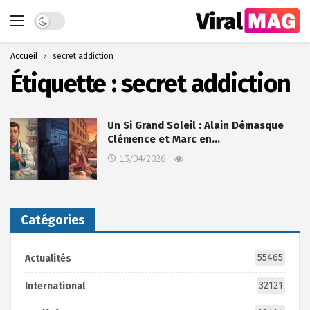
Dark mode
Accueil
secret addiction
Étiquette :
secret addiction
Un Si Grand Soleil : Alain Démasque
Clémence et Marc en…
13/04/2026
Catégories
55465
Actualités
32121
International