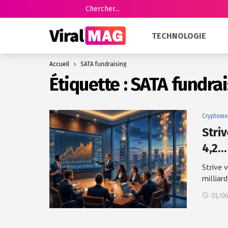
TECHNOLOGIE
Accueil
SATA fundraising
Étiquette :
SATA fundrai
Cryptomo
Stri
4,2…
Strive 
milliar
01/06