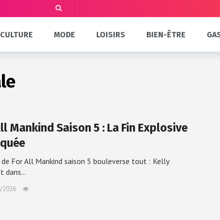
CULTURE
MODE
LOISIRS
BIEN-ÊTRE
GA
ale
ll Mankind Saison 5 : La Fin Explosive
iquée
l de For All Mankind saison 5 bouleverse tout : Kelly
ît dans…
/2026