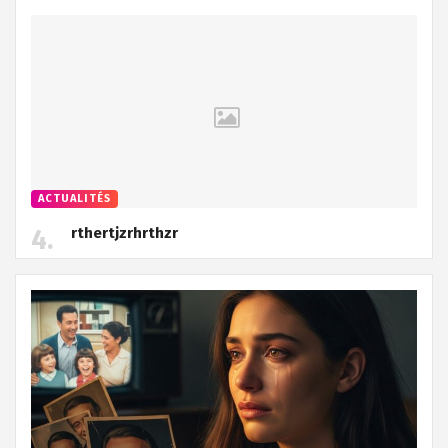
ACTUALITÉS
rthertjzrhrthzr