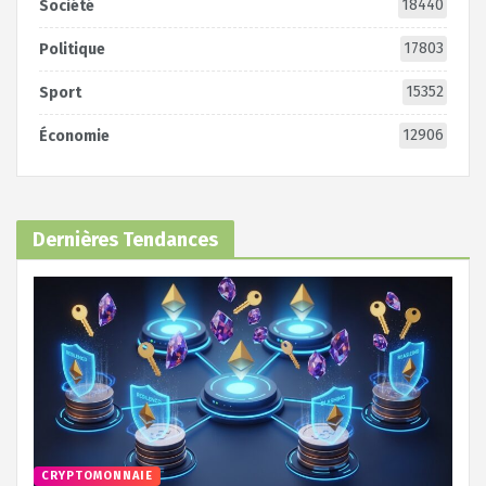
18440
Société
17803
Politique
15352
Sport
12906
Économie
Dernières Tendances
CRYPTOMONNAIE