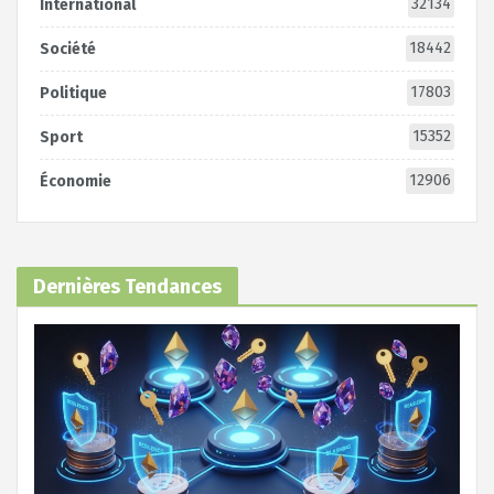
32134
International
18442
Société
17803
Politique
15352
Sport
12906
Économie
Dernières Tendances