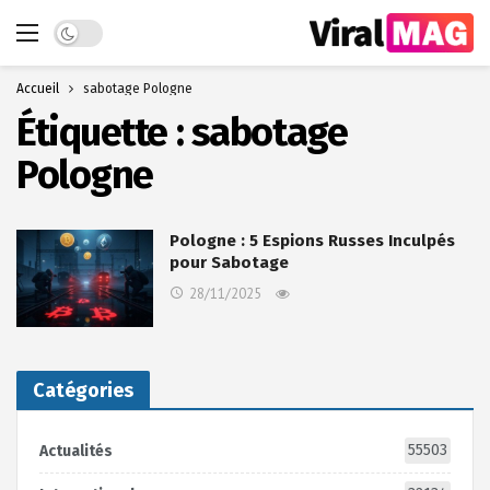
Dark mode
Accueil
sabotage Pologne
Étiquette :
sabotage
Pologne
Pologne : 5 Espions Russes Inculpés
pour Sabotage
28/11/2025
Catégories
55503
Actualités