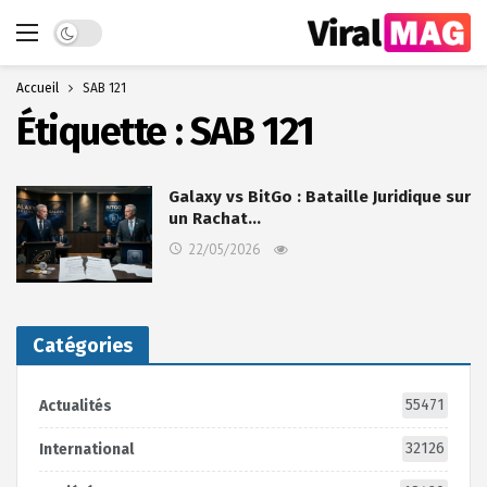
Dark mode
Accueil
SAB 121
Étiquette :
SAB 121
Galaxy vs BitGo : Bataille Juridique sur
un Rachat…
22/05/2026
Catégories
55471
Actualités
32126
International