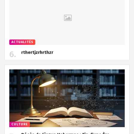
ACTUALITÉS
rthertjzrhrthzr
CULTURE