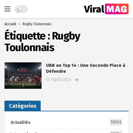
Dark mode
Accueil
Rugby Toulonnais
Étiquette :
Rugby
Toulonnais
UBB en Top 14 : Une Seconde Place à
Défendre
30/05/2025
Catégories
55503
Actualités