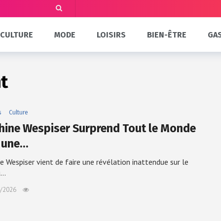
CULTURE
MODE
LOISIRS
BIEN-ÊTRE
GA
t
s
Culture
hine Wespiser Surprend Tout le Monde
 une…
e Wespiser vient de faire une révélation inattendue sur le
u…
/2026