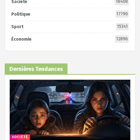
18408
Société
17790
Politique
15341
Sport
12896
Économie
Dernières Tendances
SOCIÉTÉ