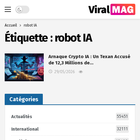
Dark mode
Accueil
robot IA
Étiquette :
robot IA
Arnaque Crypto IA : Un Texan Accusé
de 12,3 Millions de…
29/05/2026
Catégories
55451
Actualités
32111
International