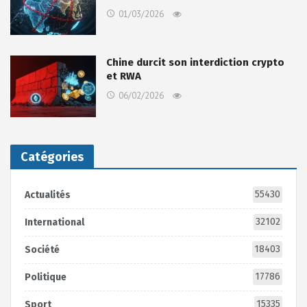
01/03/2026
Chine durcit son interdiction crypto
et RWA
06/02/2026
Catégories
55430
Actualités
32102
International
18403
Société
17786
Politique
15335
Sport