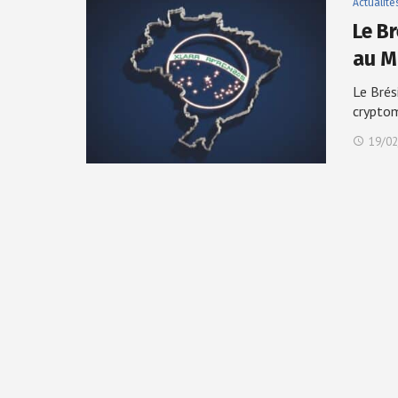
Actualité
Le Br
au 
Le Brés
crypto
19/02