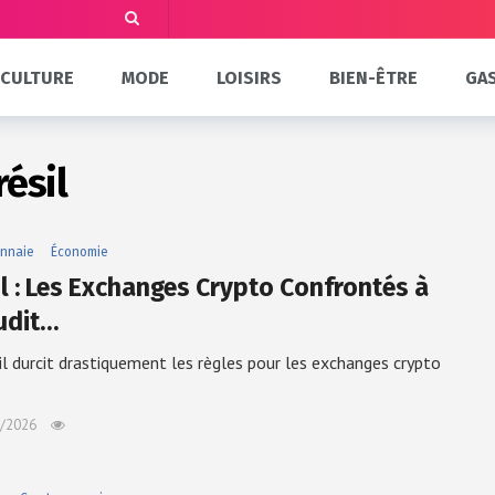
CULTURE
MODE
LOISIRS
BIEN-ÊTRE
GA
résil
nnaie
Économie
il : Les Exchanges Crypto Confrontés à
udit…
il durcit drastiquement les règles pour les exchanges crypto
/2026