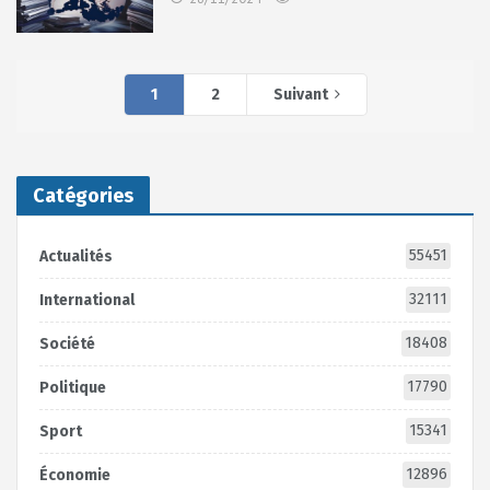
1
2
Suivant
Catégories
55451
Actualités
32111
International
18408
Société
17790
Politique
15341
Sport
12896
Économie