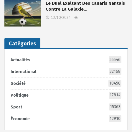
Le Duel Exaltant Des Canaris Nantais
Contre La Galaxie…
12/10/2024
Catégories
55546
Actualités
32168
International
18458
Société
17814
Politique
15363
Sport
12910
Économie