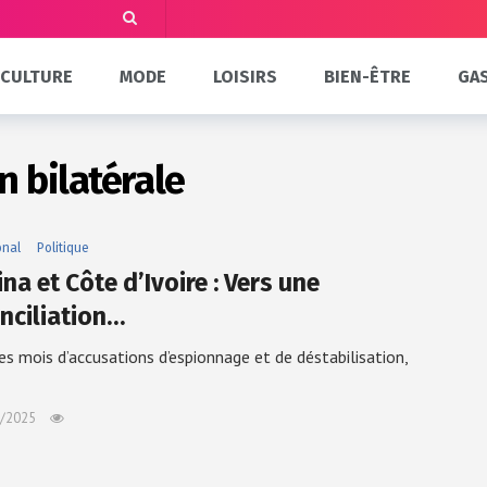
CULTURE
MODE
LOISIRS
BIEN-ÊTRE
GA
n bilatérale
onal
Politique
na et Côte d’Ivoire : Vers une
nciliation…
es mois d’accusations d’espionnage et de déstabilisation,
/2025