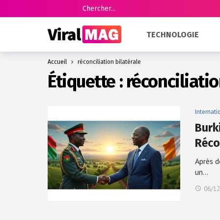
TECHNOLOGIE
Accueil
réconciliation bilatérale
Étiquette :
réconciliatio
Internati
Burki
Réco
Après d
un…
06/12