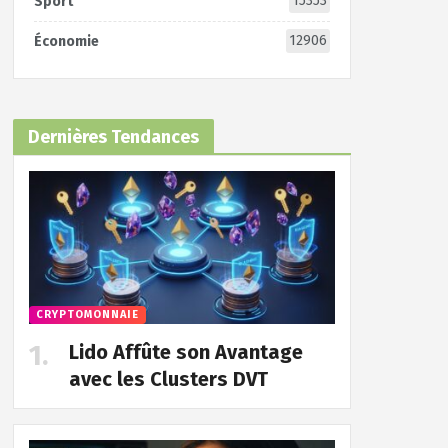
15353
Sport
12906
Économie
Dernières Tendances
CRYPTOMONNAIE
Lido Affûte son Avantage
avec les Clusters DVT