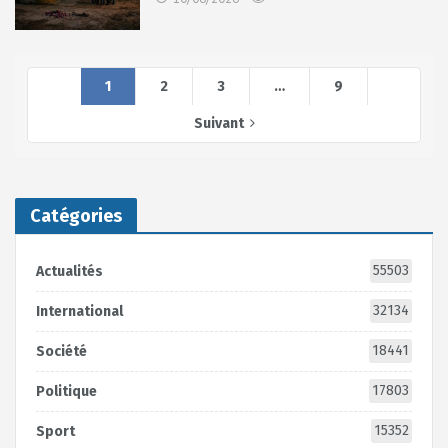
1
2
3
…
9
Suivant
Catégories
55503
Actualités
32134
International
18441
Société
17803
Politique
15352
Sport