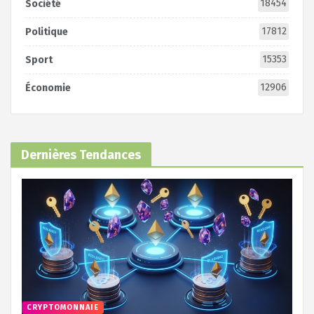
18454
Société
17812
Politique
15353
Sport
12906
Économie
Dernières Tendances
CRYPTOMONNAIE