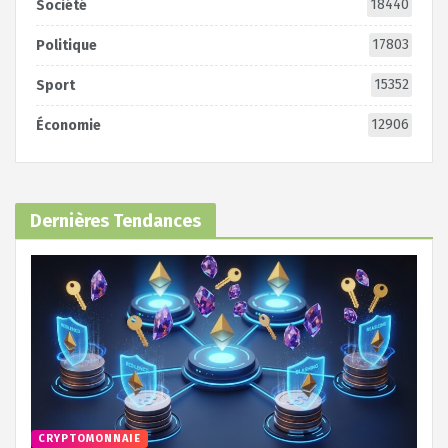
18440
Société
17803
Politique
15352
Sport
12906
Économie
Dernières Tendances
CRYPTOMONNAIE