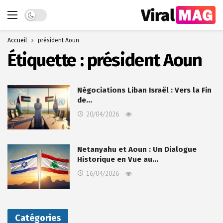
Dark mode
Accueil
président Aoun
Étiquette :
président Aoun
Négociations Liban Israël : Vers la Fin
de…
20/04/2026
Netanyahu et Aoun : Un Dialogue
Historique en Vue au…
16/04/2026
Catégories