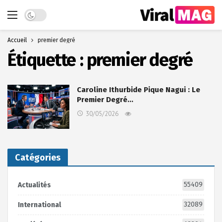
Dark mode
Accueil
premier degré
Étiquette :
premier degré
Caroline Ithurbide Pique Nagui : Le
Premier Degré…
30/05/2026
Catégories
55409
Actualités
32089
International