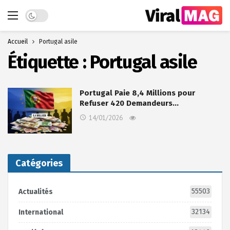
Dark mode
Accueil
Portugal asile
Étiquette :
Portugal asile
Portugal Paie 8,4 Millions pour
Refuser 420 Demandeurs…
14/01/2026
Catégories
55503
Actualités
32134
International