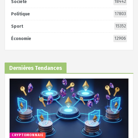
18442
Société
17803
Politique
15352
Sport
12906
Économie
Dernières Tendances
CRYPTOMONNAIE