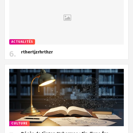
ACTUALITÉS
rthertjzrhrthzr
CULTURE