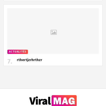
ACTUALITÉS
rthertjzrhrthzr