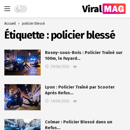
Dark mode
Accueil
policier blessé
Étiquette :
policier blessé
Rosny-sous-Bois : Policier Traîné sur
100m, le Fuyard…
29/06/2026
Lyon : Policier Traîné par Scooter
Après Refus…
24/04/2026
Colmar : Policier Blessé dans un
Refus…