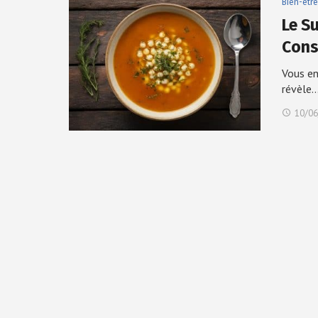
Bien-être
Le S
Cons
Vous en
révèle
10/06