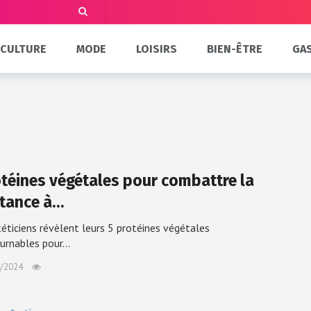
CULTURE
MODE
LOISIRS
BIEN-ÊTRE
GA
otéines végétales pour combattre la
stance à…
téticiens révèlent leurs 5 protéines végétales
urnables pour…
/2024