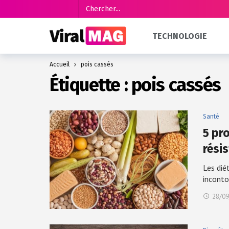
TECHNOLOGIE
Accueil
pois cassés
Étiquette :
pois cassés
Santé
5 pr
rési
Les dié
inconto
28/09