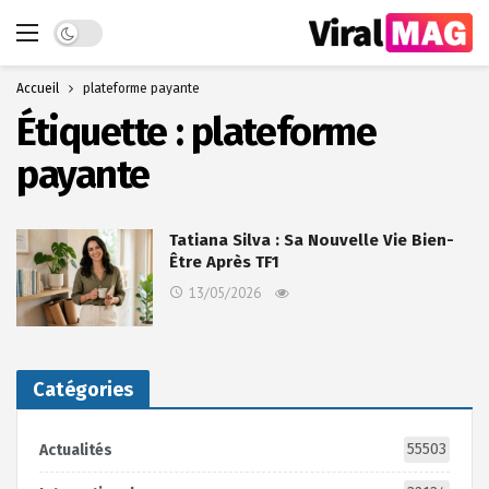
Dark mode
Accueil
plateforme payante
Étiquette :
plateforme
payante
Tatiana Silva : Sa Nouvelle Vie Bien-
Être Après TF1
13/05/2026
Catégories
55503
Actualités