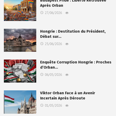
Budapest Pride : Liberté Retrouvée
Après Orban
27/06/2026
Hongrie : Destitution du Président,
Débat sur…
25/06/2026
Enquête Corruption Hongrie : Proches
d’Orban…
06/05/2026
Viktor Orban Face à un Avenir
Incertain Après Déroute
01/05/2026