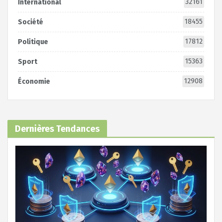
32161
International
18455
Société
17812
Politique
15363
Sport
12908
Économie
Dernières Tendances