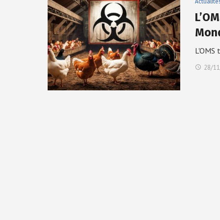
Actualité
L’OM
Mond
L'OMS t
28/11