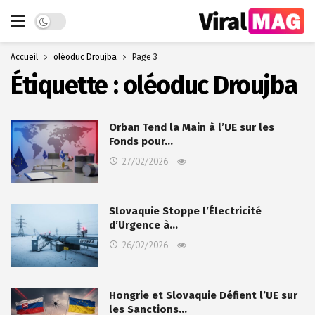
Dark mode
Accueil
oléoduc Droujba
Page 3
Étiquette :
oléoduc Droujba
Orban Tend la Main à l’UE sur les
Fonds pour…
27/02/2026
Slovaquie Stoppe l’Électricité
d’Urgence à…
26/02/2026
Hongrie et Slovaquie Défient l’UE sur
les Sanctions…