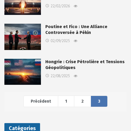
22/02/2026
Poutine et Fico : Une Alliance
Controversée à Pékin
02/09/2025
Hongrie : Crise Pétrolière et Tensions
Géopolitiques
22/08/2025
Précédent
1
2
3
Catégories